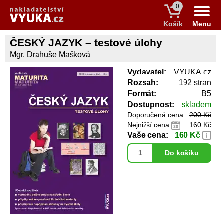
0
Košík
Menu
ČESKÝ JAZYK – testové úlohy
Mgr. Drahuše Mašková
Vydavatel:
VYUKA.cz
Rozsah:
192 stran
Formát:
B5
Dostupnost:
skladem
Doporučená cena:
200 Kč
Nejnižší cena
:
160 Kč
Vaše cena:
160 Kč
Do košíku