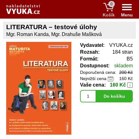
0
Košík
Menu
LITERATURA – testové úlohy
Mgr. Roman Kanda, Mgr. Drahuše Mašková
Vydavatel:
VYUKA.cz
Rozsah:
184 stran
Formát:
B5
Dostupnost:
skladem
Doporučená cena:
200 Kč
Nejnižší cena
:
160 Kč
Vaše cena:
160 Kč
Do košíku